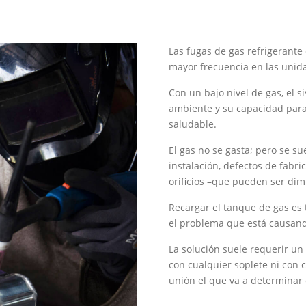
Las fugas de gas refrigerante
mayor frecuencia en las unida
Con un bajo nivel de gas, el s
ambiente y su capacidad para
saludable.
El gas no se gasta; pero se su
instalación, defectos de fabri
orificios –que pueden ser di
Recargar el tanque de gas es 
el problema que está causand
La solución suele requerir un
con cualquier soplete ni con c
unión el que va a determinar 